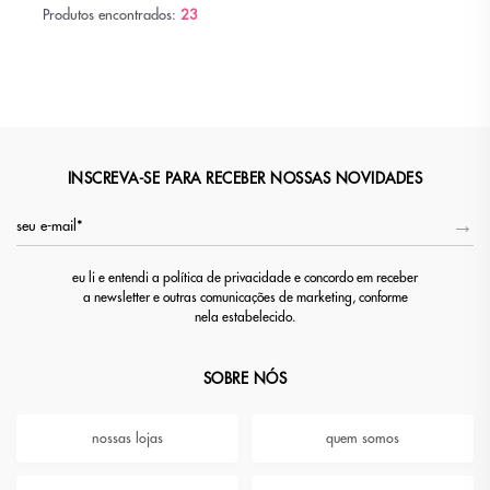
Produtos encontrados:
23
INSCREVA-SE PARA RECEBER NOSSAS NOVIDADES
eu li e entendi a política de privacidade e concordo em receber
a newsletter e outras comunicações de marketing, conforme
nela estabelecido.
SOBRE NÓS
nossas lojas
quem somos