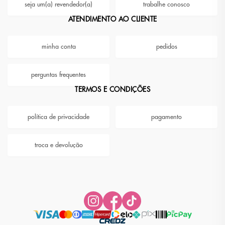
seja um(a) revendedor(a)
trabalhe conosco
ATENDIMENTO AO CLIENTE
minha conta
pedidos
perguntas frequentes
TERMOS E CONDIÇÕES
política de privacidade
pagamento
troca e devolução